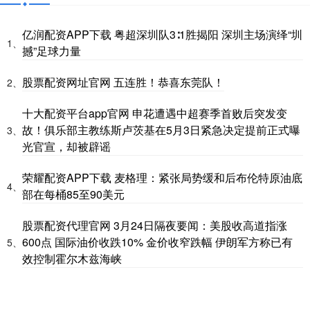
亿润配资APP下载 粤超深圳队3∶1胜揭阳 深圳主场演绎“圳
1、
撼”足球力量
股票配资网址官网 五连胜！恭喜东莞队！
2、
十大配资平台app官网 申花遭遇中超赛季首败后突发变
故！俱乐部主教练斯卢茨基在5月3日紧急决定提前正式曝
3、
光官宣，却被辟谣
荣耀配资APP下载 麦格理：紧张局势缓和后布伦特原油底
4、
部在每桶85至90美元
股票配资代理官网 3月24日隔夜要闻：美股收高道指涨
600点 国际油价收跌10% 金价收窄跌幅 伊朗军方称已有
5、
效控制霍尔木兹海峡