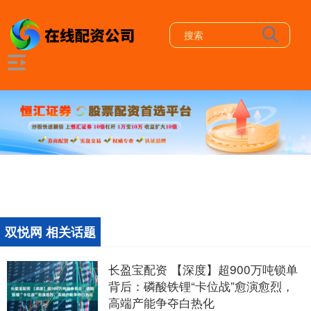
双悦网 相关话题
长盈宝配资 【深度】超900万吨锁单
背后：磷酸铁锂“卡位战”愈演愈烈，
高端产能争夺白热化