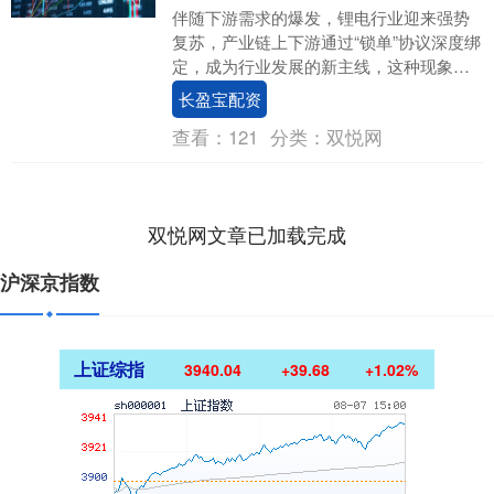
伴随下游需求的爆发，锂电行业迎来强势
复苏，产业链上下游通过“锁单”协议深度绑
定，成为行业发展的新主线，这种现象在
电池厂家与磷酸铁锂（俗称“铁锂”）企业之
长盈宝配资
间尤为突....
查看：
121
分类：
双悦网
双悦网文章已加载完成
沪深京指数
上证综指
3940.04
+39.68
+1.02%