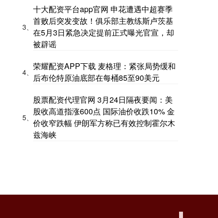
十大配资平台app官网 申花遭遇中超赛季
首败后突发变故！俱乐部主教练斯卢茨基
3、
在5月3日紧急决定提前正式曝光官宣，却
被辟谣
荣耀配资APP下载 麦格理：紧张局势缓和
4、
后布伦特原油底部在每桶85至90美元
股票配资代理官网 3月24日隔夜要闻：美
股收高道指涨600点 国际油价收跌10% 金
5、
价收窄跌幅 伊朗军方称已有效控制霍尔木
兹海峡