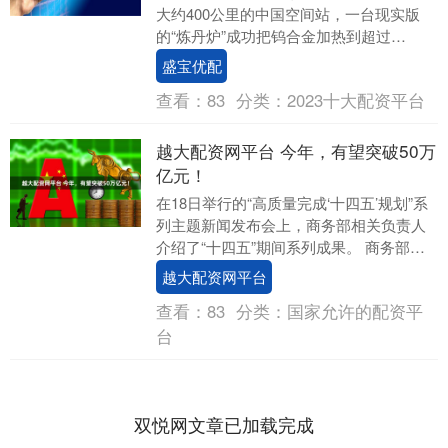
大约400公里的中国空间站，一台现实版
的“炼丹炉”成功把钨合金加热到超过
3100℃，创造了新的世界纪录。 这台藏在
盛宝优配
中国空间站....
查看：
83
分类：
2023十大配资平台
越大配资网平台 今年，有望突破50万
亿元！
在18日举行的“高质量完成‘十四五’规划”系
列主题新闻发布会上，商务部相关负责人
介绍了“十四五”期间系列成果。 商务部部
长王文涛表示，商务发展顶住了一波又一
越大配资网平台
波的....
查看：
83
分类：
国家允许的配资平
台
双悦网文章已加载完成