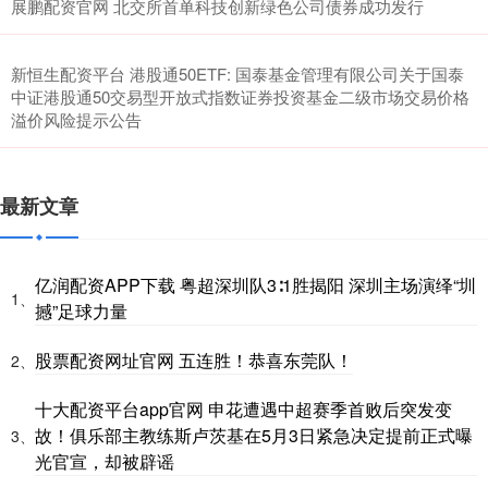
展鹏配资官网 北交所首单科技创新绿色公司债券成功发行
新恒生配资平台 港股通50ETF: 国泰基金管理有限公司关于国泰
中证港股通50交易型开放式指数证券投资基金二级市场交易价格
溢价风险提示公告
最新文章
亿润配资APP下载 粤超深圳队3∶1胜揭阳 深圳主场演绎“圳
1、
撼”足球力量
股票配资网址官网 五连胜！恭喜东莞队！
2、
十大配资平台app官网 申花遭遇中超赛季首败后突发变
故！俱乐部主教练斯卢茨基在5月3日紧急决定提前正式曝
3、
光官宣，却被辟谣