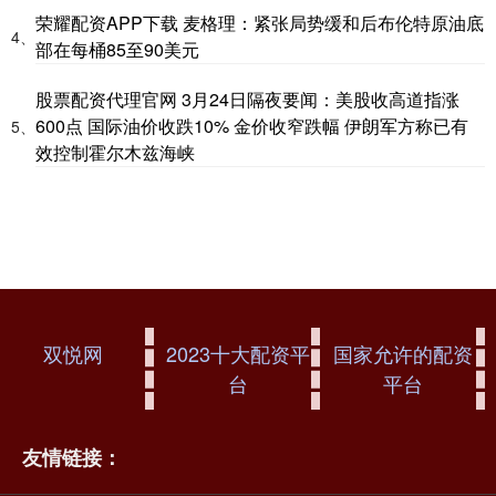
荣耀配资APP下载 麦格理：紧张局势缓和后布伦特原油底
4、
部在每桶85至90美元
股票配资代理官网 3月24日隔夜要闻：美股收高道指涨
600点 国际油价收跌10% 金价收窄跌幅 伊朗军方称已有
5、
效控制霍尔木兹海峡
双悦网
2023十大配资平
国家允许的配资
台
平台
友情链接：